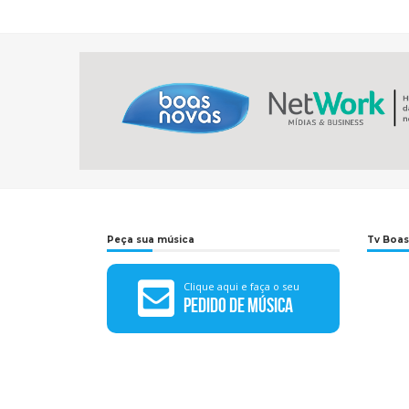
Peça sua música
Tv Boas
Clique aqui e faça o seu
Pedido de Música