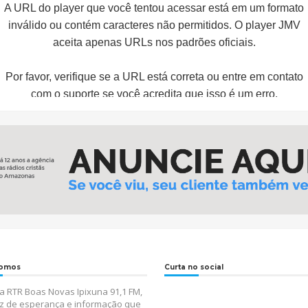
omos
Curta no social
 RTR Boas Novas Ipixuna 91,1 FM,
z de esperança e informação que