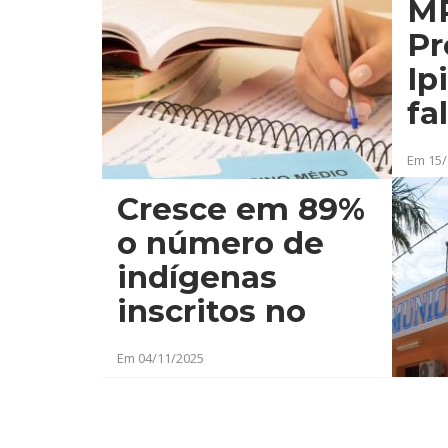
orça
MP
ão da
Pr
e
Ip
e ser
fa
site
tr
Em 15/
ivo
em
Cresce em 89%
o número de
indígenas
inscritos no
Enem 2025,
Em 04/11/2025
aponta Inep